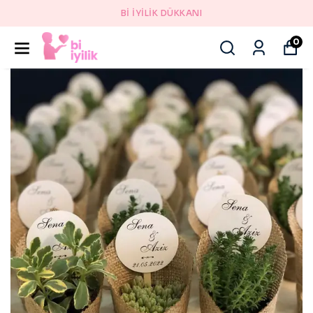
Bİ İYİLİK DÜKKANI
0