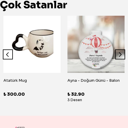
Çok Satanlar
Atatürk Mug
Ayna - Doğum Günü - Balon
₺ 300.00
₺ 32.90
3 Desen