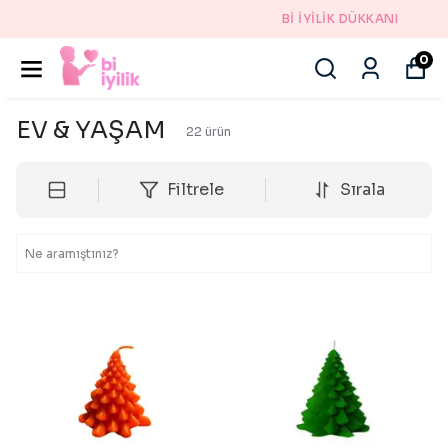
Bİ İYİLİK DÜKKANI
0
EV & YAŞAM
22
ürün
Filtrele
Sırala