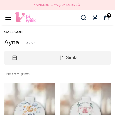
Bİ İYİLİK DÜKKANI
0
ÖZEL GÜN
Ayna
10
ürün
Sırala