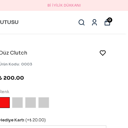
0
KUTUSU
Düz Clutch
Ürün Kodu
:
0003
₺ 200.00
Renk
Hediye Kartı
(+
₺ 20.00
)