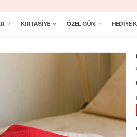
Bİ İYİLİK DÜKKANI
AR
KIRTASİYE
ÖZEL GÜN
HEDİYE 