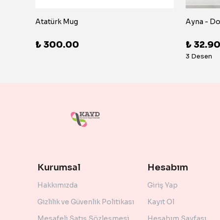
Atatürk Mug
Ayna - D
₺ 300.00
₺ 32.9
3 Desen
Kurumsal
Hesabım
Hakkımızda
Giriş Yap
Gizlilik ve Güvenlik Politikası
Kayıt Ol
Mesafeli Satış Sözleşmesi
Hesabım Sayfası