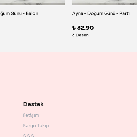
oğum Günü - Balon
Ayna - Doğum Günü - Parti
0
₺ 32.90
3 Desen
Destek
İletişim
Kargo Takip
S.S.S