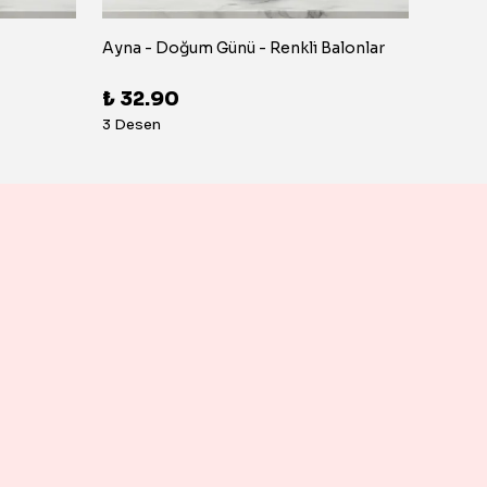
Ayna - Doğum Günü - Renkli Balonlar
Ayna -
₺ 32.90
₺ 32
3 Desen
3 Dese