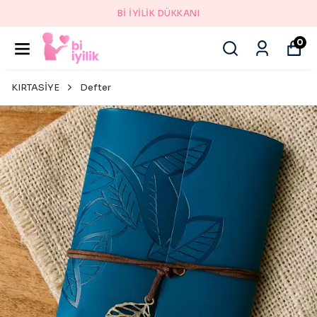
Bİ İYİLİK DÜKKANI
0
KIRTASİYE
Defter